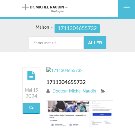
Maison
1711304655732
1711304655732
Mai 15
Docteur Michel Naudin
2024